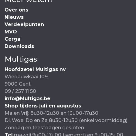
Over ons
Nieuws
Verdeelpunten
MVO
Cerga
Downloads
Multigas
Hoofdzetel Multigas nv
Wiedauwkaai 109
9000 Gent
09 / 257 11 50
info@Multigas.be
Shop tijdens juli en augustus
Ma en Vrij: 8u30-12u30 en 13u00-17u30,
Di, Woe, Do en Za 8u30-12u30 (enkel voormiddag)
Zondag en feestdagen gesloten
Tel
ma-vrij 9u00-17u00 (sep-mrt) en 9u00-15u00